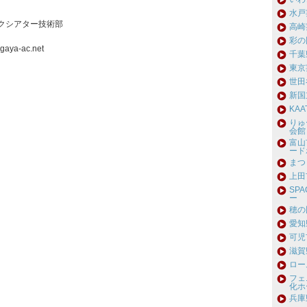
水戸
クシアター技術部
高崎
彩の
gaya-ac.net
千葉
東京
世田
新国
KA
りゅ
会館
富山
ード
まつ
上田
SP
ー
穂の
愛知
可児
滋賀
ロー
フェ
化ホ
兵庫