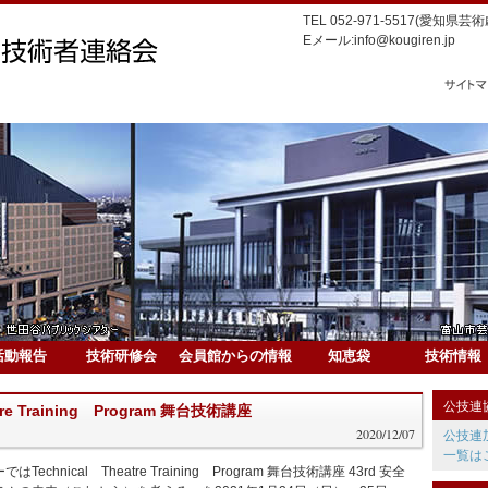
TEL 052-971-5517(愛知県
Eメール:info@kougiren.jp
活動報告
技術研修会
会員館からの情報
知恵袋
技術情報
公技連
tre Training Program 舞台技術講座
2020/12/07
公技連
一覧は
hnical Theatre Training Program 舞台技術講座 43rd 安全