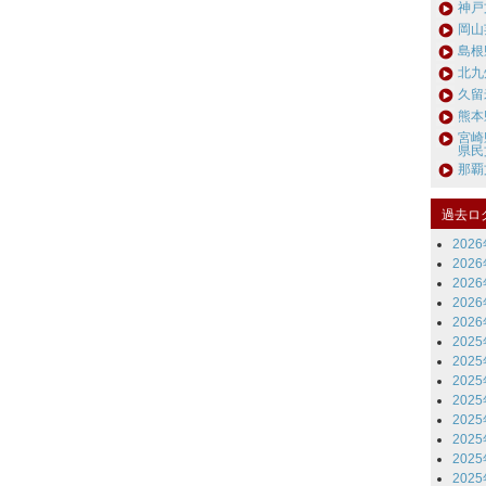
神戸
岡山
島根
北九
久留
熊本
宮崎
県民
那覇
過去ロ
202
202
202
202
202
202
202
202
202
202
202
202
202