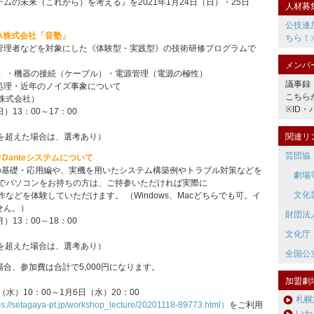
ムの未来（これから）を考える』を2021年1月24日（日）・25日
人材募
公技連
OA株式会社「音塾」
ちら！
管理者などを対象にした《体験型・実践型》の技術研修プログラムで
メンバ
B）・機器の接続（ケーブル）・電源管理（電源の極性）
議事録
処理・近年のノイズ事象について
こちら
A株式会社）
※ID
）13：00～17：00
関連リ
員を超えた場合は、選考あり）
芸団協
Danteシステムについて
ての基礎・応用編や、実機を用いたシステム構築例やトラブル対策などを
劇場
方でパソコンをお持ちの方は、ご持参いただければ実際に
文化
er」の操作などを体験していただけます。 （Windows、Macどちらでも可。イ
せん。）
財団法
）13：00～18：00
文化庁
員を超えた場合は、選考あり）
全国公
合、参加費は合計で5,000円になります。
加盟劇
（水）10：00～1月6日（水）20：00
札幌
tagaya-pt.jp/workshop_lecture/20201118-89773.html）
をご利用
いわ