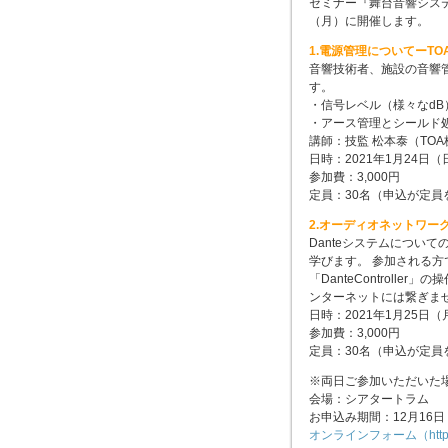
セミナー『舞台音響システ
（月）に開催します。
1.電源管理についてーT
音響技術者、施設の音響
す。
・信号レベル（様々なd
・アース管理とシールド
講師：技監 松本泰（TO
日時：2021年1月24日（日
参加費：3,000円
定員：30名（申込が定
2.オーディオネットワーク
Danteシステムについ
学びます。 参加される
「DanteControll
ンターネットには繋ぎま
日時：2021年1月25日（月
参加費：3,000円
定員：30名（申込が定
※両日ご参加いただいた場
会場：シアタートラム
お申込み期間：12月16日
オンラインフォーム（https://se