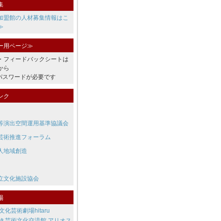
集
加盟館の人材募集情報はこ
≫
ー用ページ≫
・フィードバックシートは
から
・パスワードが必要です
ンク
等演出空間運用基準協議会
芸術推進フォーラム
人地域創造
立文化施設協会
場
文化芸術劇場hitaru
き芸術文化交流館 アリオス