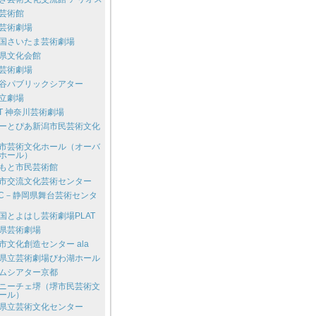
芸術館
芸術劇場
国さいたま芸術劇場
県文化会館
芸術劇場
谷パブリックシアター
立劇場
AT 神奈川芸術劇場
ーとぴあ新潟市民芸術文化
市芸術文化ホール（オーバ
ホール）
もと市民芸術館
市交流文化芸術センター
AC－静岡県舞台芸術センタ
国とよはし芸術劇場PLAT
県芸術劇場
市文化創造センター ala
県立芸術劇場びわ湖ホール
ムシアター京都
ニーチェ堺（堺市民芸術文
ール）
県立芸術文化センター