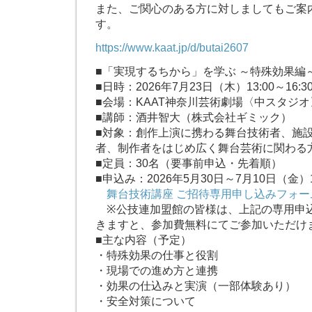
また、ご関心のある方に対しましてもご案
す。
https://www.kaat.jp/d/butai2607
■「実現するちから」を学ぶ ～特殊効果編
■日時：2026年7月23日（木）13:00～16:3
■会場：KAAT神奈川芸術劇場〈中スタジオ
■講師：酒井智大（株式会社ギミック）
■対象：創作上演に携わる舞台技術者、施
者、制作者をはじめ広く舞台芸術に関わる
■定員：30名（要事前申込・先着順）
■申込み：2026年5月30日～7月10日（金）1
舞台技術講座 ご招待専用申し込みフォー
※公技連加盟館の皆様は、上記の専用申
きますと、参加費無料にてご参加いただけ
■主な内容（予定）
・特殊効果の仕事と役割
・現場での進め方と連携
・効果の仕込みと実演（一部体験あり）
・安全対策について