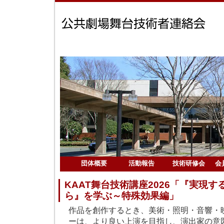
団体概要
活動報告
技術研修会
会
KAAT舞台技術講座2026「『実現す
ら』を学ぶ～特殊効果編」
作品を創作するとき、美術・照明・音響・
ーは、より良い上演を目指し、演出家の意