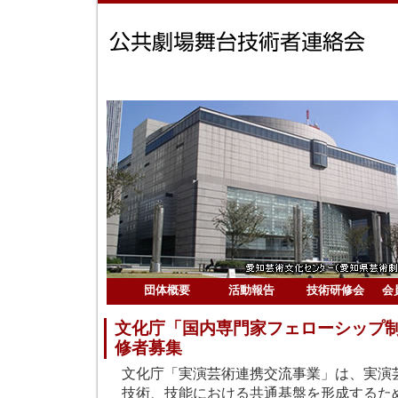
団体概要
活動報告
技術研修会
会
文化庁「国内専門家フェローシップ
修者募集
文化庁「実演芸術連携交流事業」は、実演
技術、技能における共通基盤を形成するた