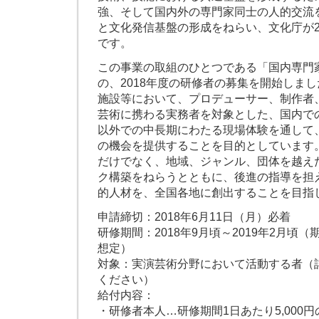
強、そして国内外の専門家同士の人的交流
と文化発信基盤の形成をねらい、文化庁が2
です。
この事業の取組のひとつである「国内専門
の、2018年度の研修者の募集を開始しま
施設等において、プロデューサー、制作者
芸術に携わる実務者を対象とした、国内で
以外での中長期にわたる現場体験を通して
の機会を提供することを目的としています
だけでなく、地域、ジャンル、団体を越え
ク構築をねらうとともに、後進の指導を担
的人材を、全国各地に創出することを目指
申請締切：2018年6月11日（月）必着
研修期間：2018年9月頃～2019年2月頃
想定）
対象：実演芸術分野において活動する者（
ください）
給付内容：
・研修者本人…研修期間1日あたり5,000